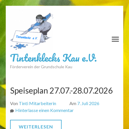
Zum
Inhalt
springen
(Eingabetaste
drücken)
Tintenklecks Kau e.V.
Förderverein der Grundschule Kau
Speiseplan 27.07.-28.07.2026
Von
Tinti Mitarbeiterin
Am
7. Juli 2026
zu
Hinterlasse einen Kommentar
Speiseplan
27.07.-28.07.2026
WEITERLESEN