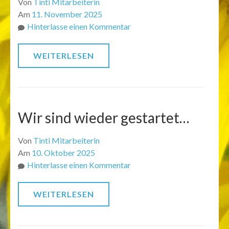
Von
Tinti Mitarbeiterin
Am
11. November 2025
zu
Hinterlasse einen Kommentar
Laternen
zu
WEITERLESEN
St.
Martin
Wir sind wieder gestartet…
Von
Tinti Mitarbeiterin
Am
10. Oktober 2025
zu
Hinterlasse einen Kommentar
Wir
sind
WEITERLESEN
wieder
gestartet…