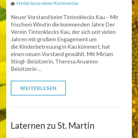
zu
Hinterlasse einen Kommentar
Hauptversammlung
Neuer Vorstand beim Tintenklecks Kau – Mit
des
frischem Wind in die kommenden Jahre Der
Tintenklecks
Verein Tintenklecks Kau, der sich seit vielen
e.V.
Jahren mit großem Engagement um
2025
die Kinderbetreuung in Kau kümmert, hat
einen neuen Vorstand gewählt. Mit Miriam
Stingl- Beisitzerin, Theresa Aruanno-
Beisitzerin …
WEITERLESEN
Laternen zu St. Martin