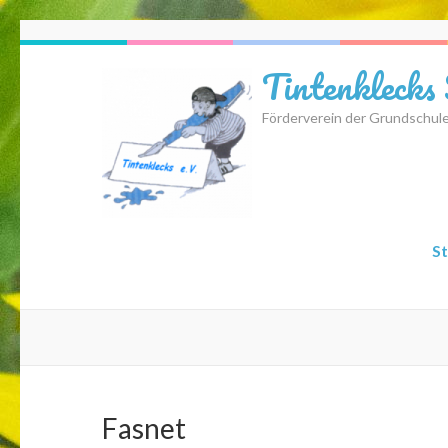
Zum
Inhalt
Tintenklecks
springen
(Eingabetaste
Förderverein der Grundschul
drücken)
St
Fasnet